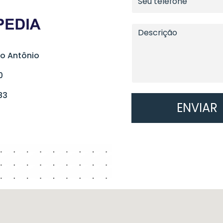
to Antônio
0
83
ENVIAR