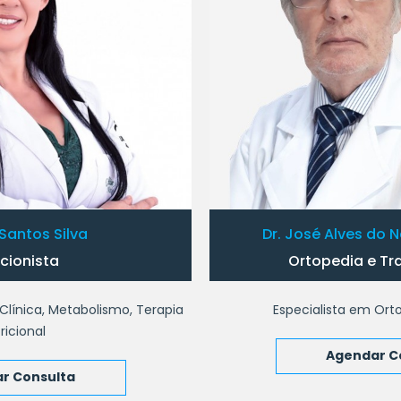
Santos Silva
Dr. José Alves do 
icionista
Ortopedia e Tr
Clínica, Metabolismo, Terapia
Especialista em Ort
ricional
Agendar C
r Consulta