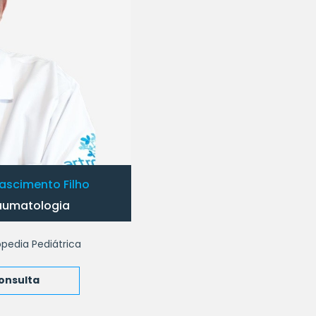
Nascimento Filho
aumatologia
opedia Pediátrica
onsulta