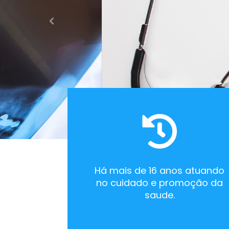
Voltar
Há mais de 16 anos atuando
no cuidado e promoção da
saude.