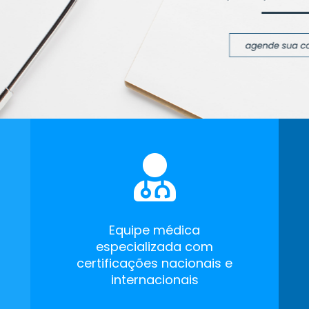
Equipe médica
especializada com
certificações nacionais e
internacionais